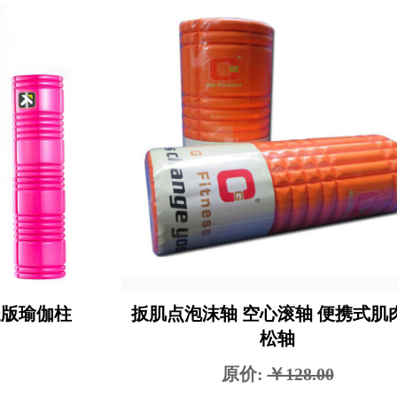
加长版瑜伽柱
扳肌点泡沫轴 空心滚轴 便携式肌
松轴
原价:
￥128.00