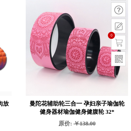
0
肉放
曼陀花辅助轮三合一 孕妇亲子瑜伽轮
健身器材瑜伽健身健腹轮 32*
原价:
￥138.00