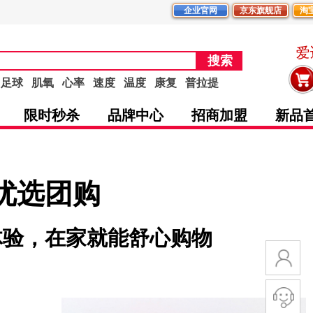
企业官网
京东旗舰店
淘
爱
搜索
足球
肌氧
心率
速度
温度
康复
普拉提
限时秒杀
品牌中心
招商加盟
新品
优选团购
体验，在家就能舒心购物